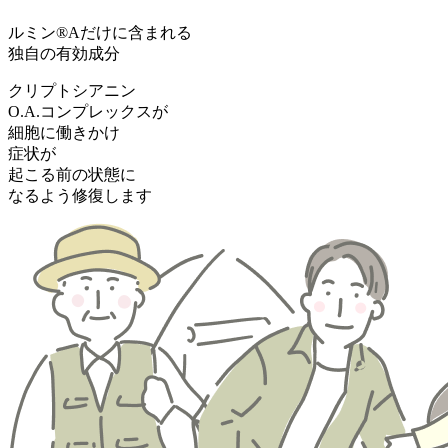
ルミン®Aだけに含まれる
独自の有効成分
クリプトシアニン
O.A.コンプレックスが
細胞に働きかけ
症状
が
起こる前
の
状態
に
なるよう
修復
します