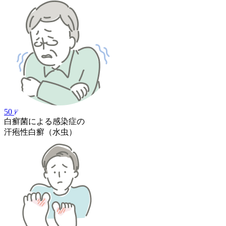
50
白癬菌による感染症の
汗疱性白癬
（水虫）