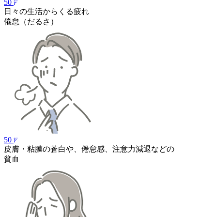
50
日々の生活からくる疲れ
倦怠（だるさ）
50
皮膚・粘膜の蒼白や、倦怠感、注意力減退などの
貧血