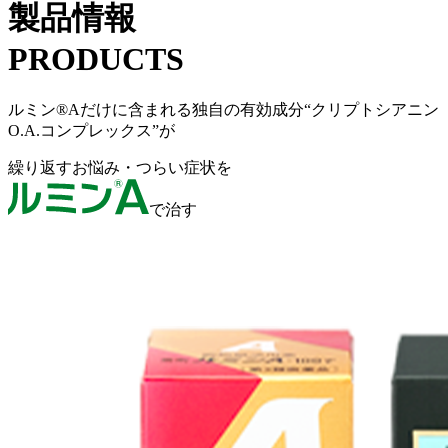
製品情報
PRODUCTS
ルミン®Aだけに含まれる独自の有効成分“クリプトシアニン
O.A.コンプレックス”が
繰
り
返
す
お悩み・つらい症状を
で
治す