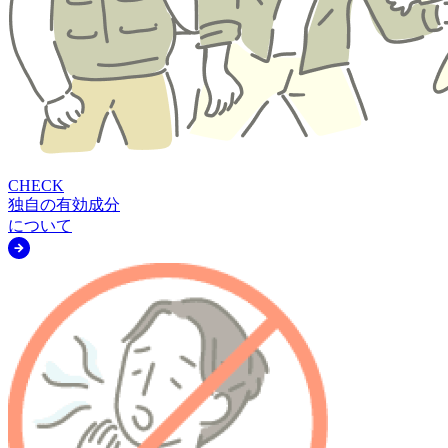
C
H
E
C
K
独自の有効成分
について