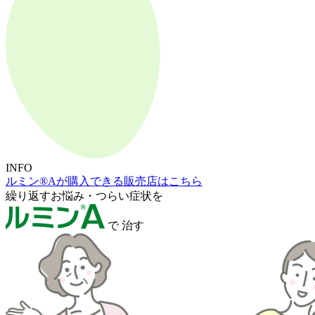
INFO
ルミン®Aが購入できる販売店はこちら
繰
り
返
す
お悩み・つらい症状を
で
治す